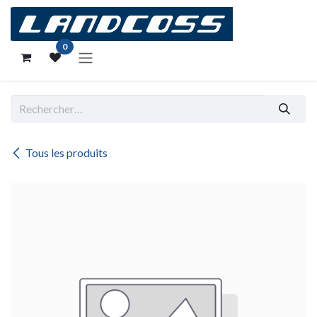
Se rendre au contenu
0
Tous les produits