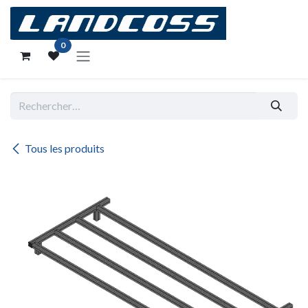
Se rendre au contenu
0
Tous les produits