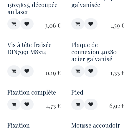
156x78x5, découpée
galvanisée
au laser
3,06
€
1,59
€
Vis à tête fraisée
Plaque de
DIN7991 M8x14
connexion 40x80
acier galvanisé
0,19
€
1,33
€
Fixation complète
Pied
4,73
€
6,92
€
Fixation
Mousse accoudoir