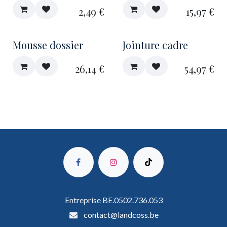
2,49
€
15,97
€
Mousse dossier
Jointure cadre
26,14
€
54,97
€
Entreprise BE.0502.736.053
contact@landcoss.be