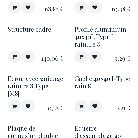
68,82
€
65,38
€
Structure cadre
Profilé aluminium
40x40L Type I
rainure 8
140,06
€
9,29
€
Ecrou avec guidage
Cache 40x40 I-Type
rainure 8 Type I
rain.8
[M8]
0,22
€
0,21
€
Plaque de
Équerre
connexion double
d'assemblage 40