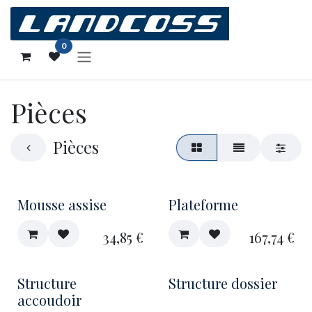
Se rendre au contenu
0
Pièces
Pièces
Mousse assise
Plateforme
34,85
€
167,74
€
Structure
Structure dossier
accoudoir